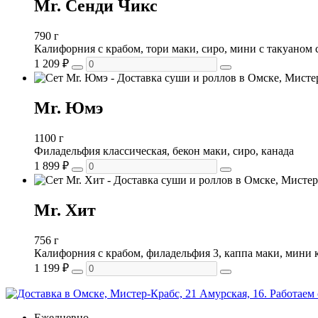
Mr. Сенди Чикс
790 г
Калифорния с крабом, тори маки, сиро, мини с такуаном
1 209
₽
Mr. Юмэ
1100 г
Филадельфия классическая, бекон маки, сиро, канада
1 899
₽
Mr. Хит
756 г
Калифорния с крабом, филадельфия 3, каппа маки, мини 
1 199
₽
Ежедневно