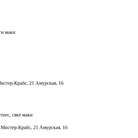
ги маки
тнес, сяке маки