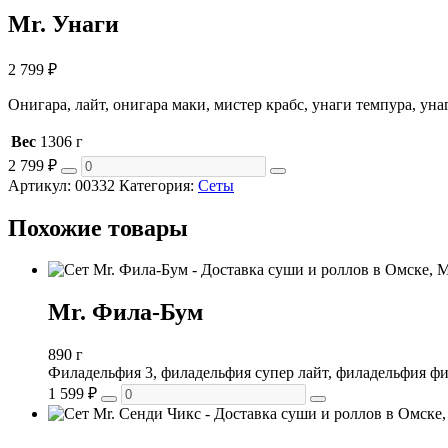
Mr. Унаги
2 799
₽
Онигара, лайт, онигара маки, мистер крабс, унаги темпура, уна
Вес
1306 г
2 799
₽
Артикул:
00332
Категория:
Сеты
Похожие товары
Mr. Фила-Бум
890 г
Филадельфия 3, филадельфия супер лайт, филадельфия фи
1 599
₽