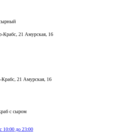
 сырный
краб с сыром