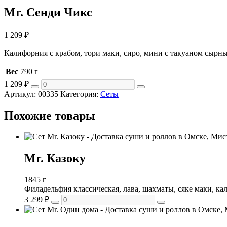
Mr. Сенди Чикс
1 209
₽
Калифорния с крабом, тори маки, сиро, мини с такуаном сырн
Вес
790 г
1 209
₽
Артикул:
00335
Категория:
Сеты
Похожие товары
Mr. Казоку
1845 г
Филадельфия классическая, лава, шахматы, сяке маки, кал
3 299
₽