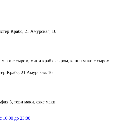
а маки с сыром, мини краб с сыром, каппа маки с сыром
фия 3, тори маки, сяке маки