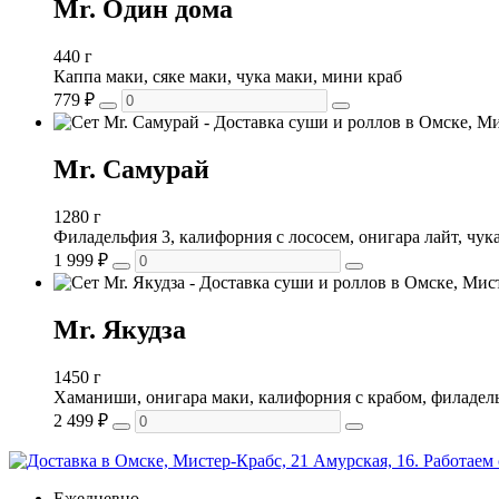
Mr. Один дома
440 г
Каппа маки, сяке маки, чука маки, мини краб
779
₽
Mr. Самурай
1280 г
Филадельфия 3, калифорния с лососем, онигара лайт, чук
1 999
₽
Mr. Якудза
1450 г
Хаманиши, онигара маки, калифорния с крабом, филадель
2 499
₽
Ежедневно