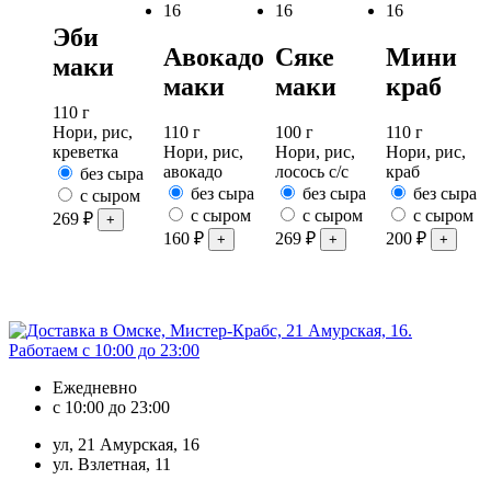
Эби
Авокадо
Сяке
Мини
маки
маки
маки
краб
110 г
Нори, рис,
110 г
100 г
110 г
креветка
Нори, рис,
Нори, рис,
Нори, рис,
авокадо
лосось с/с
краб
без сыра
без сыра
без сыра
без сыра
с сыром
с сыром
с сыром
с сыром
269
₽
160
₽
269
₽
200
₽
Ежедневно
с 10:00 до 23:00
ул, 21 Амурская, 16
ул. Взлетная, 11