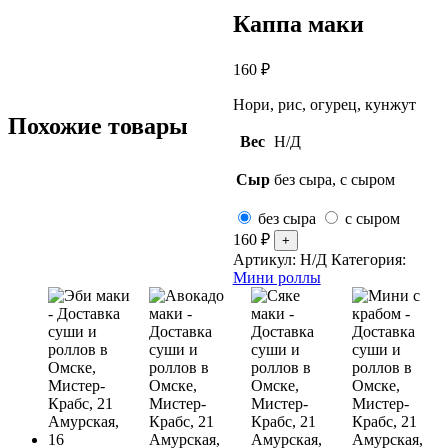
Каппа маки
160
₽
Нори, рис, огурец, кунжут
Похожие товары
Вес
Н/Д
Сыр
без сыра, с сыром
без сыра
с сыром
160
₽
Артикул:
Н/Д
Категория:
Мини роллы