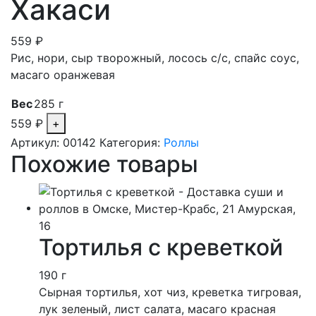
Хакаси
559
₽
Рис, нори, сыр творожный, лосось с/с, спайс соус,
масаго оранжевая
Вес
285 г
559
₽
Артикул:
00142
Категория:
Роллы
Похожие товары
Тортилья с креветкой
190 г
Сырная тортилья, хот чиз, креветка тигровая,
лук зеленый, лист салата, масаго красная