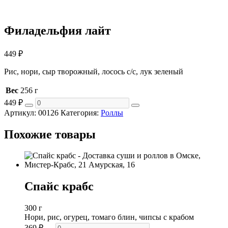
Филадельфия лайт
449
₽
Рис, нори, сыр творожный, лосось с/с, лук зеленый
Вес
256 г
449
₽
Артикул:
00126
Категория:
Роллы
Похожие товары
Спайс крабс
300 г
Нори, рис, огурец, томаго блин, чипсы с крабом
369
₽