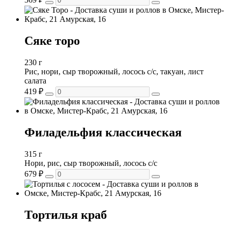
Сяке торо
230 г
Рис, нори, сыр творожный, лосось с/с, такуан, лист
салата
419
₽
Филадельфия классическая
315 г
Нори, рис, сыр творожный, лосось с/с
679
₽
Тортилья краб