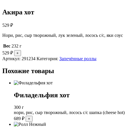
Акира хот
529
₽
Нори, рис, сыр творожный, лук зеленый, лосось с/с, яки соус
Вес
232 г
529
₽
Артикул:
291234
Категория:
Запечённые роллы
Похожие товары
Филадельфия хот
300 г
нори, рис, сыр творожный, лосось с/с шапка (cheese hot)
689
₽