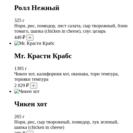
Ролл Нежный
325 г
Нори, рис, помидор, лист салата, сыр творожный, блин
томаго, шапка (chicken in cheese), соус цезарь
449
₽
Mr. Красти Крабс
1395 г
Чикен хот, калифорния хот, окинава, тори темпура,
терияки темпура
2 029
₽
Чикен хот
265 г
Нори, рис, сыр творожный, помидор, лук зеленый,
шапка (chicken in cheese)